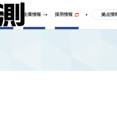
拠点情
実績紹介
企業情報
採用情報
土木測量・応用測量
ビジョン
3
S
拠点情報
沿