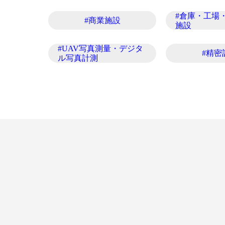
#倉庫・工場
#商業施設
施設
#UAV写真測量・デジタ
#精密
ル写真計測