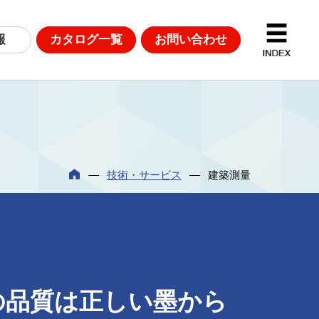
報
カタログ一覧
お問い合わせ
D計測
DGsへの取り組み
技術・サービス
建築測量
革
の品質は正しい墨から