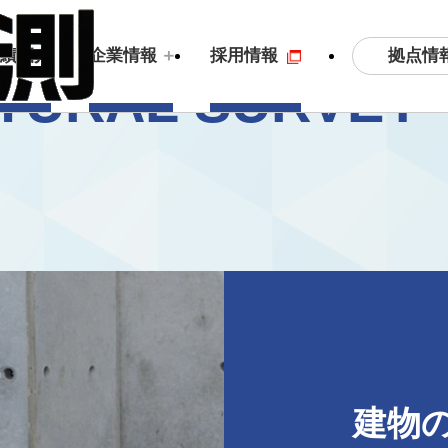
拠点情
実績紹介
企業情報
採用情報
TURAL SURVEY
土木測量・応用測量
ビジョン
3
S
拠点情報
沿
建物