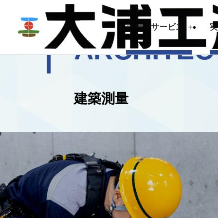
技術・サービス
ARCHITEC
技術・サービス
企業情報
建築測量
建築測量
トップメッセージ
会社概要