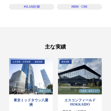
#SLAM計測
#BIM・CIM
主な実績
土木測量・応用測量
建築測量
建築測量
関東エリア
北海道・東北エリア
東京ミッドタウン八重
エスコンフィールド
HOKKAIDO
洲