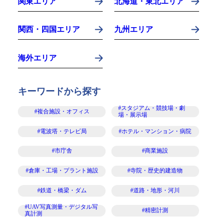
関東エリア
北海道・東北エリア
関西・四国エリア
九州エリア
海外エリア
キーワードから探す
#スタジアム・競技場・劇
#複合施設・オフィス
場・展示場
#電波塔・テレビ局
#ホテル・マンション・病院
#市庁舎
#商業施設
#倉庫・工場・プラント施設
#寺院・歴史的建造物
#鉄道・橋梁・ダム
#道路・地形・河川
#UAV写真測量・デジタル写
#精密計測
真計測