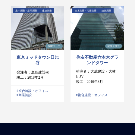
土木測量・応用測量
建築測量
土木測量・応用測量
建築測量
関東エリア
関東エリア
東京ミッドタウン日比
住友不動産六本木グラ
谷
ンドタワー
発注者：大成建設・大林
発注者：鹿島建設㈱
組JV
竣工：2018年2月
竣工：2016年3月
#複合施設・オフィス
#商業施設
#複合施設・オフィス