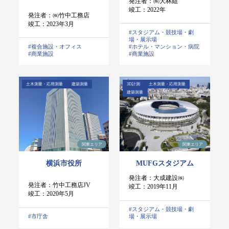
発注者：㈱大林組
竣工：2022年
発注者：㈱竹中工務店
竣工：2023年3月
#スタジアム・競技場・劇
場・展示場
#複合施設・オフィス
#ホテル・マンション・病院
#商業施設
#商業施設
土木測量・応用測量
建築測量
3D計測
土木測量・応用測量
建築測量
関東エリア
関東エリア
横浜市役所
MUFGスタジアム
発注者：大成建設㈱
発注者：竹中工務店JV
竣工：2019年11月
竣工：2020年5月
#スタジアム・競技場・劇
#市庁舎
場・展示場