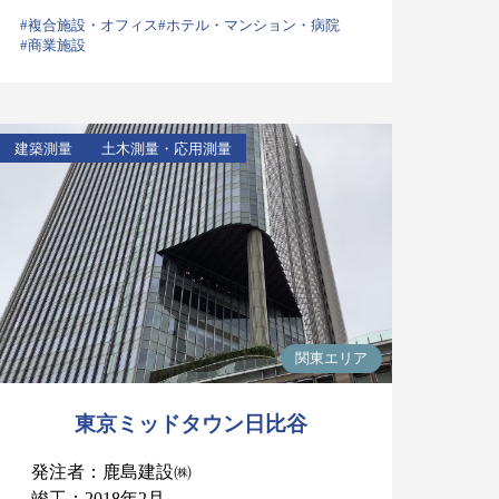
#複合施設・オフィス
#ホテル・マンション・病院
#商業施設
建築測量
土木測量・応用測量
関東エリア
東京ミッドタウン日比谷
発注者：鹿島建設㈱
竣工：2018年2月