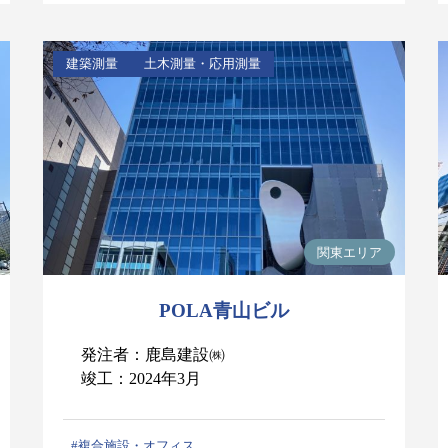
建築測量
土木測量・応用測量
関東エリア
POLA青山ビル
発注者：鹿島建設㈱
竣工：2024年3月
#複合施設・オフィス