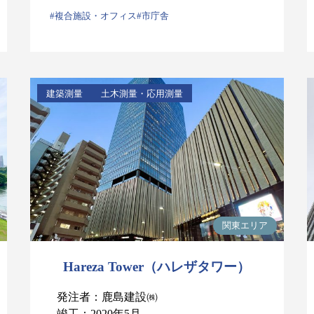
#複合施設・オフィス
#市庁舎
建築測量
土木測量・応用測量
関東エリア
Hareza Tower（ハレザタワー）
発注者：鹿島建設㈱
竣工：2020年5月