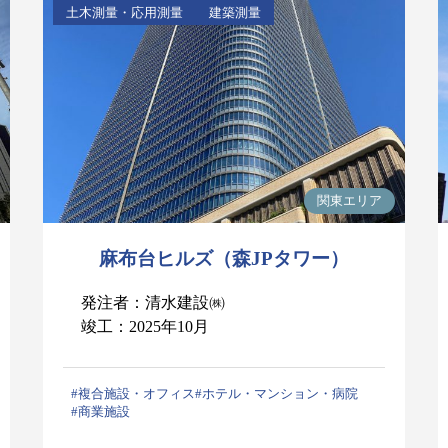
土木測量・応用測量
建築測量
関東エリア
麻布台ヒルズ（森JPタワー）
発注者：清水建設㈱
竣工：2025年10月
#複合施設・オフィス
#ホテル・マンション・病院
#商業施設