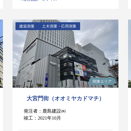
建築測量
土木測量・応用測量
関東エリア
大宮門街（オオミヤカドマチ）
発注者：鹿島建設㈱
竣工：2021年10月