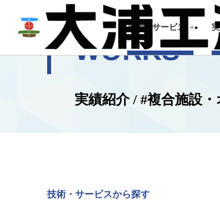
技術・サービス
WORKS
技術・サービス
企業情報
実績紹介 / #複合施設
建築測量
トップメッセージ
会社概要
技術・サービスから探す