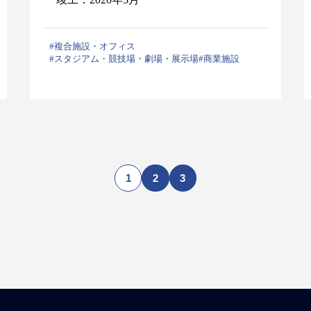
#複合施設・オフィス
#スタジアム・競技場・劇場・展示場
#商業施設
1
2
3