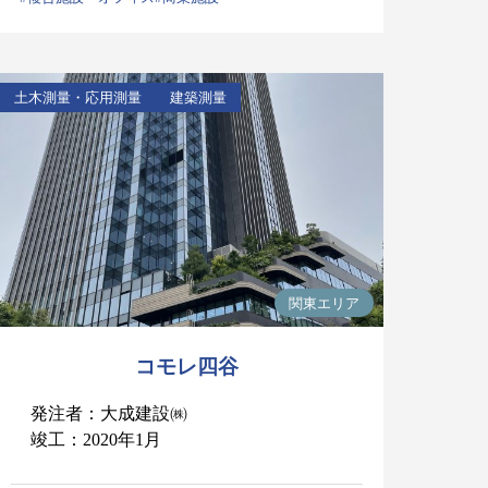
土木測量・応用測量
建築測量
関東エリア
コモレ四谷
発注者：大成建設㈱
竣工：2020年1月