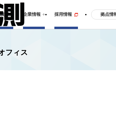
拠点情
実績紹介
企業情報
採用情報
・オフィス
土木測量・応用測量
ビジョン
3
S
拠点情報
沿