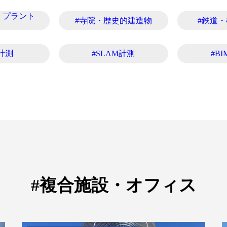
・プラント
#寺院・歴史的建造物
#鉄道
計測
#SLAM計測
#BI
#複合施設・オフィス