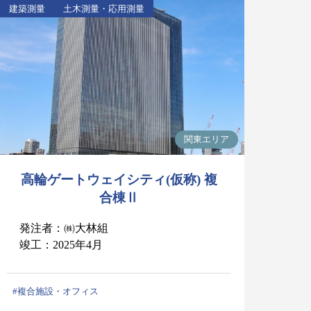
建築測量
土木測量・応用測量
関東エリア
高輪ゲートウェイシティ(仮称) 複
合棟Ⅱ
発注者：㈱大林組
竣工：2025年4月
#複合施設・オフィス