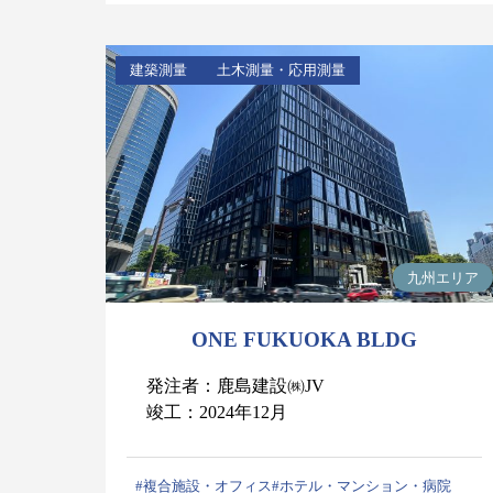
建築測量
土木測量・応用測量
九州エリア
ONE FUKUOKA BLDG
発注者：鹿島建設㈱JV
竣工：2024年12月
#複合施設・オフィス
#ホテル・マンション・病院