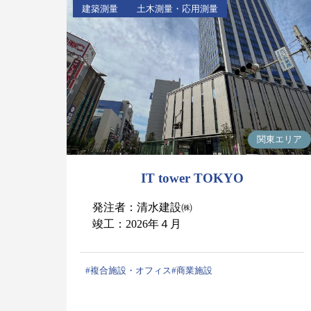
建築測量
土木測量・応用測量
関東エリア
IT tower TOKYO
発注者：清水建設㈱
竣工：2026年４月
#複合施設・オフィス
#商業施設