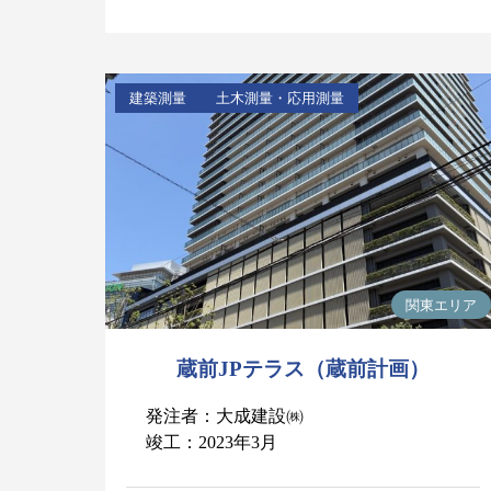
建築測量
土木測量・応用測量
関東エリア
蔵前JPテラス（蔵前計画）
発注者：大成建設㈱
竣工：2023年3月