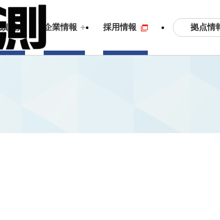
拠点情
実績紹介
企業情報
採用情報
土木測量・応用測量
ビジョン
3
S
拠点情報
沿