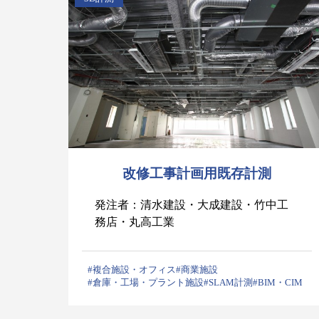
改修工事計画用既存計測
発注者：清水建設・大成建設・竹中工
務店・丸高工業
#複合施設・オフィス
#商業施設
#倉庫・工場・プラント施設
#SLAM計測
#BIM・CIM