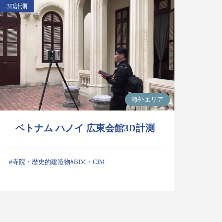
3D計測
海外エリア
ベトナム ハノイ 広東会館3D計測
#寺院・歴史的建造物
#BIM・CIM