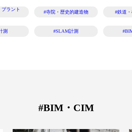
・プラント
#寺院・歴史的建造物
#鉄道
計測
#SLAM計測
#BI
#BIM・CIM