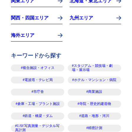
関東エリア
北海道・東北エリア
関西・四国エリア
九州エリア
海外エリア
キーワードから探す
#スタジアム・競技場・劇
#複合施設・オフィス
場・展示場
#電波塔・テレビ局
#ホテル・マンション・病院
#市庁舎
#商業施設
#倉庫・工場・プラント施設
#寺院・歴史的建造物
#鉄道・橋梁・ダム
#道路・地形・河川
#UAV写真測量・デジタル写
#精密計測
真計測