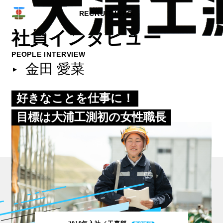
RECRUIT INFO.
社
員
イ
ン
タ
ビ
ュ
ー
PEOPLE INTERVIEW
金田 愛菜
好きなことを仕事に！
目標は大浦工測初の女性職長