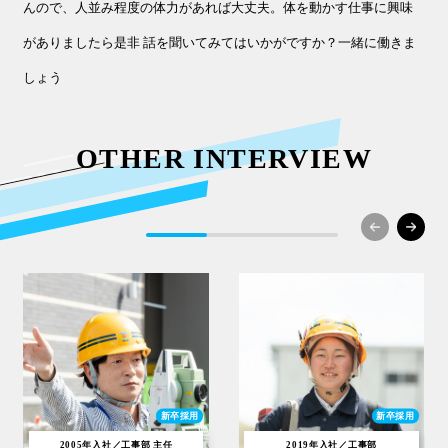
んので、人並み程度の体力があれば大丈夫。体を動かす仕事に興味
がありましたら是非 話を聞いてみてはいかがですか？一緒に働きま
しょう
OTHER INTERVIEW
スケールの大きい仕事で実感する
好きなことを仕事に！
やりがいと達成感
目標は大浦工測初の女性職長
新卒採用
新卒採用
2005年入社／工事部 主任
2019年入社／工事部