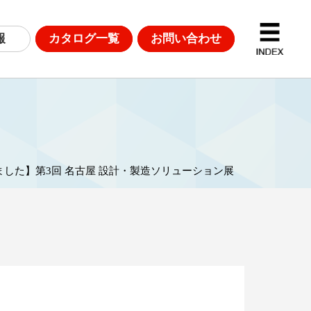
報
カタログ一覧
お問い合わせ
D計測
DGsへの取り組み
ました】第3回 名古屋 設計・製造ソリューション展
革