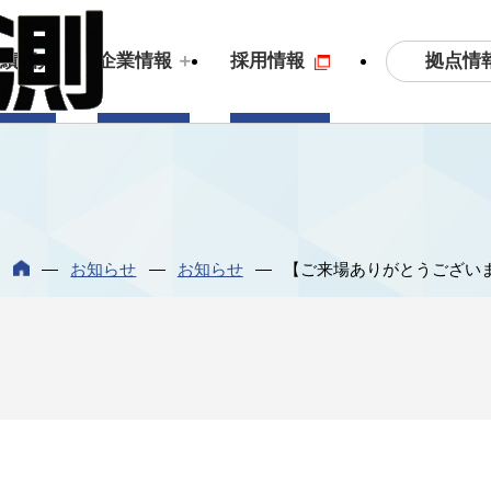
拠点情
実績紹介
企業情報
採用情報
土木測量・応用測量
ビジョン
3
S
お知らせ
お知らせ
【ご来場ありがとうござい
拠点情報
沿