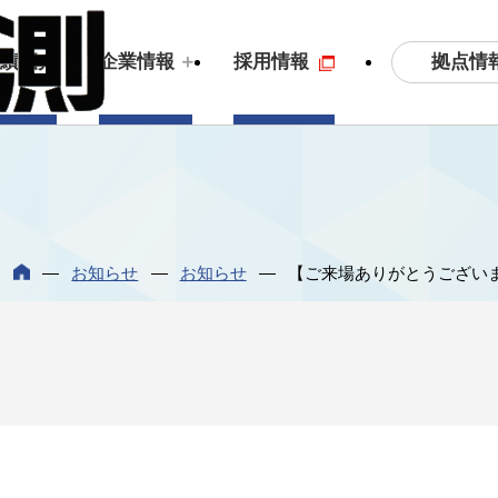
拠点情
実績紹介
企業情報
採用情報
土木測量・応用測量
ビジョン
3
S
お知らせ
お知らせ
【ご来場ありがとうござい
拠点情報
沿