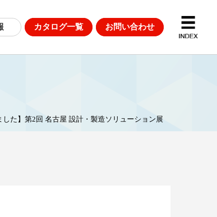
報
カタログ一覧
お問い合わせ
D計測
DGsへの取り組み
ました】第2回 名古屋 設計・製造ソリューション展
革