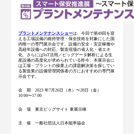
プラントメンテナンスショー
は、今回で第49回を迎
える工場設備の維持管理・保全技術を対象にした国
内唯一の専門展示会です。設備の安全・安定稼働や
高経年設備への対応、製造現場の省人化・省エネ
化、さらにはIoT活用／ビッグデータ解析による生
産設備の高度化が求められている昨今、本展示会に
は工場・プラントの操業上の課題解決策を探してい
る製造業の設備管理関係者の方におすすめの専門展
示会です。
会 期 2023 年7月26日（水）〜28日（金）
10:00〜17:00
会 場 東京ビッグサイト 東展示棟
主 催 一般社団法人日本能率協会