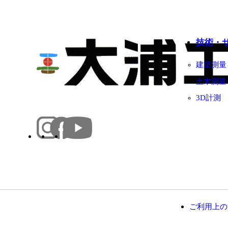
技術・
建築測量
土木測量
3D計測
ご利用上の