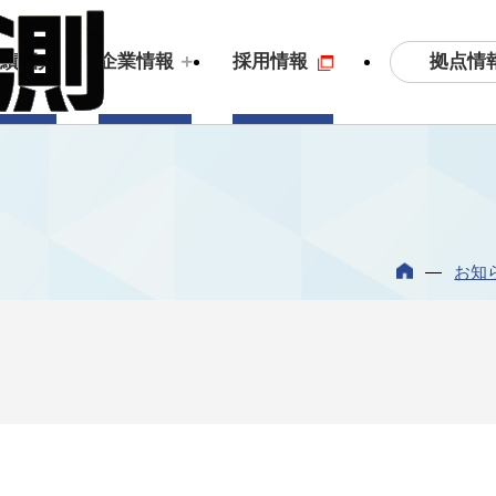
拠点情
実績紹介
企業情報
採用情報
土木測量・応用測量
ビジョン
3
S
お知
拠点情報
沿