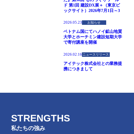
ド 第1回 建設DX展＋（東京ビ
ックサイト）2026年7月1日～3
2026.05.23
お知らせ
ベトナム国にてハノイ鉱山地質
大学とホーチミン建設短期大学
で寄付講座を開催
2026.02.16
ニュースリリース
アイテック株式会社との業務提
携につきまして
STRENGTHS
私たちの強み