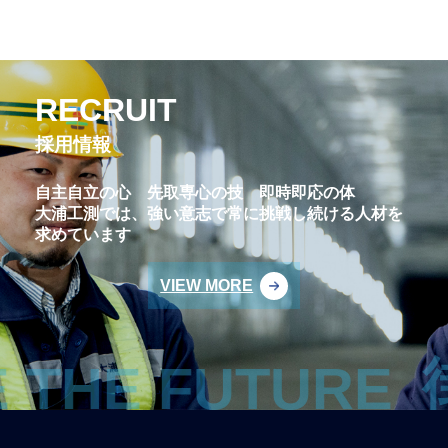
RECRUIT
採用情報
自主自立の心 先取専心の技 即時即応の体
大浦工測では、強い意志で常に挑戦し続ける人材を
求めています
VIEW MORE
街をつ
FUTURE