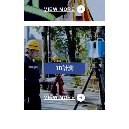
L
O
A
D
I
N
G
.
.
VIEW MORE
3D計測
VIEW MORE