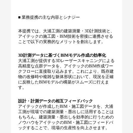
■ 業務提携の主な内容とシナジー
本提携では、大浦工測の建築測量・3D計測技術と、
アイテックの施工図・BIM技術を密接に連携させる
ことで以下の実務的なメリットを創出します。
3D計測データに基づくBIMモデル作成の効率化
大浦工測が提供する3Dレーザースキャニングによる
高精度な点群データを、アイテックのBIM作成ワー
クフローに直接取り込みます。これにより、既存建
物の改修時や複雑な躯体形状において、現況を正確
に反映したBIMモデルの構築がスムーズに行えま
す。
設計・計測データの相互フィードバック
アイテックが作成したBIM・施工図データを、大浦
工測が現場での建築測量・墨出しに活用することは
もちろん、建築測量・墨出しを効率的に行うための
ノウハウをアイテックのBIM・施工図にフィードバ
ックすることで、現場の生産性を向上させます。