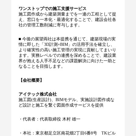
ワンストップでの施工支援サービス
施工図作成から建築測量までを一連の工程として捉
え、窓口を一本化・最適化することで、建設会社各
社の管理工数削減に寄与します。
■ 今後の展望両社は本提携を通じて、建築現場の実
情に即した「3D計測×BIM」の活用手法を確立し、
より確実性の高い施工管理の実現に貢献してまいり
ます。実務レベルでの連携を深めることで、建設業
界が抱える人手不足などの課題解決に向けた一助と
なることを目指します。
【会社概要】
アイテック株式会社
施工図(生産設計)、BIMモデル、実施設計図作成な
ど設計と施工を繋ぐ図面作成サービスを提供
・代表者：代表取締役 木村 雄一
・本社：東京都足立区南花畑2丁目6番8号 TKビル