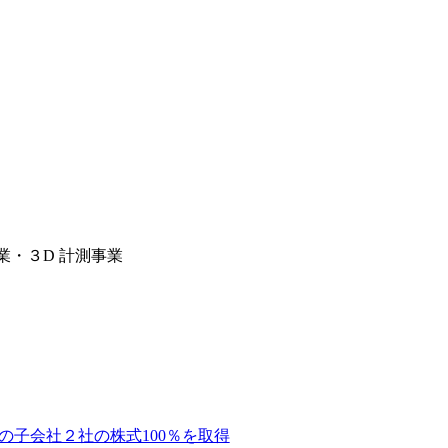
・３D 計測事業
㈱の子会社２社の株式100％を取得