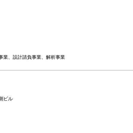
グ事業、設計請負事業、解析事業
測ビル