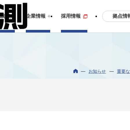
拠点情
実績紹介
企業情報
採用情報
土木測量・応用測量
ビジョン
3
S
お知らせ
重要な
拠点情報
沿