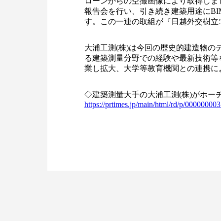
ローンからの空撮画像により取得しまし
報告会を行い、引き続き建築用途にBI
す。この一連の取組が『日越外交樹立
大浦工測(株)は今回の歴史的建造物
る建築測量分野での経験や最新技術等
業し拡大、大学等教育機関との連携に
◇建築測量大手の大浦工測(株)がホ
https://prtimes.jp/main/html/rd/p/0000000