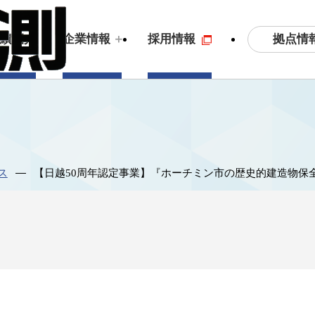
拠点情
実績紹介
企業情報
採用情報
土木測量・応用測量
ビジョン
3
S
ス
【日越50周年認定事業】『ホーチミン市の歴史的建造物保全
拠点情報
沿