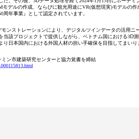
た。その後、3Ⅾデータ処理を経て2024年1月15日にホーチ
Mモデルの作成、ならびに観光用途にVR(仮想現実)モデルの作成
50周年事業』として認定されています。
のデモンストレーションにより、デジタルツインデータの活用ニ
を当該プロジェクトで提供しながら、ベトナム国における3Ⅾ
より日本国内における外国人材の担い手確保を目指してまいり
ーチミン市建築研究センターと協力覚書を締結
03.000115813.html