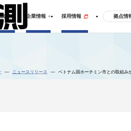
拠点情
実績紹介
企業情報
採用情報
土木測量・応用測量
ビジョン
3
S
せ
ニュースリリース
ベトナム国ホーチミン市との取組み
拠点情報
沿