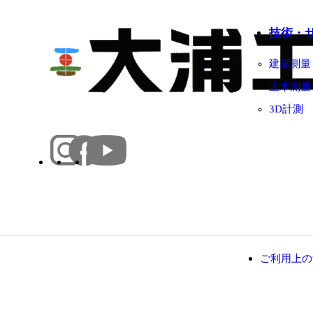
技術・
建築測量
土木測量
3D計測
ご利用上の