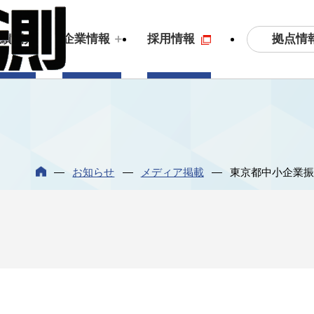
拠点情
実績紹介
企業情報
採用情報
土木測量・応用測量
ビジョン
3
S
お知らせ
メディア掲載
東京都中小企業振
拠点情報
沿