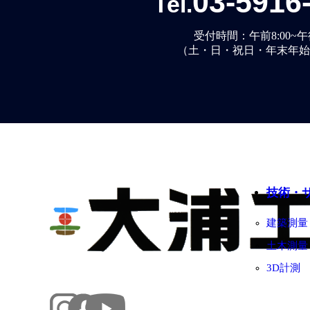
03-5916
Tel.
受付時間：午前8:00~午後
（土・日・祝日・年末年始
技術・
建築測量
土木測量
3D計測